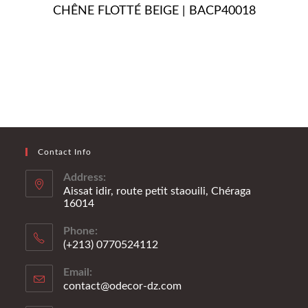
CHÊNE FLOTTÉ BEIGE | BACP40018
Contact Info
Address:
Aissat idir, route petit staouili, Chéraga
16014
Phone:
(+213) 0770524112
S’ouvre
Email:
dans
contact@odecor-dz.com
S’ouvre
votre
dans