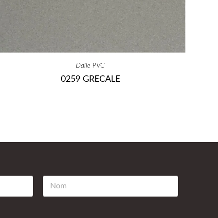
Dalle PVC
0259 GRECALE
N
o
m
*