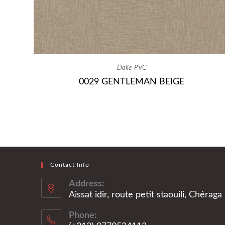
Dalle PVC
0029 GENTLEMAN BEIGE
Contact Info
Address:
Aissat idir, route petit staouili, Chérag
Phone: