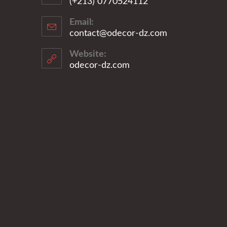
(+213) 0770524112
S’ouvre
Email:
dans
contact@odecor-dz.com
S’ouvre
votre
dans
application
votre
Website:
application
odecor-dz.com