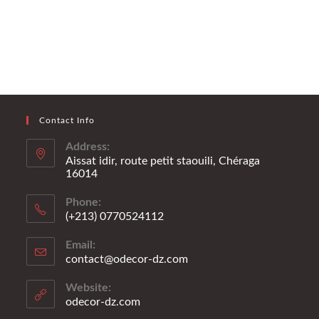
Contact Info
Address:
Aissat idir, route petit staouili, Chéraga
16014
Phone:
(+213) 0770524112
S’ouvre
Email:
dans
contact@odecor-dz.com
S’ouvre
votre
dans
application
votre
Website:
application
odecor-dz.com