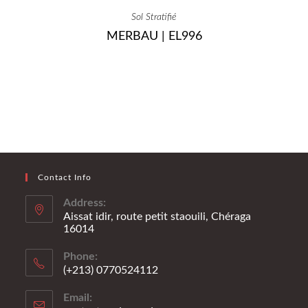
Sol Stratifié
MERBAU | EL996
Contact Info
Address:
Aissat idir, route petit staouili, Chéraga
16014
Phone:
(+213) 0770524112
S’ouvre
Email:
dans