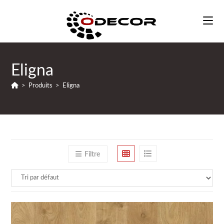
Skip
to
content
Eligna
>
Produits
>
Eligna
Filtre