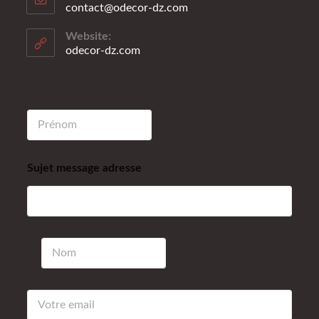
contact@odecor-dz.com
Website:
odecor-dz.com
P
r
é
n
Sujet message adresse
o
m
*
N
o
m
*
a
d