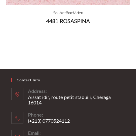
Sol Antibactérien
4481 ROSASPINA
Contact Info
Address:
Aissat idir, route petit staouili, Chéraga
16014
Phone:
(+213) 0770524112
Email: