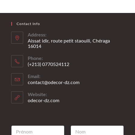
Contact Info
Address:
Aissat idir, route petit staouili, Chéraga
16014
Phone:
(+213) 0770524112
Email:
contact@odecor-dz.com
Website:
odecor-dz.com
P
N
r
o