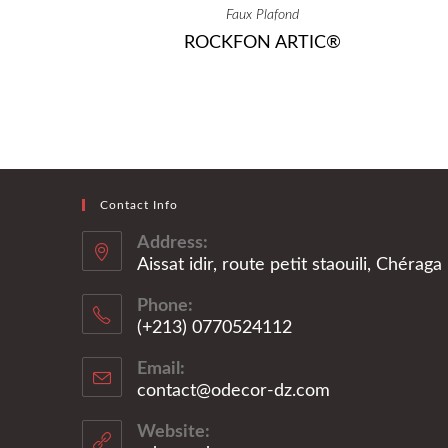
Faux Plafond
ROCKFON ARTIC®
Contact Info
Address:
Aissat idir, route petit staouili, Chérag
Phone:
(+213) 0770524112
Email:
contact@odecor-dz.com
Website: