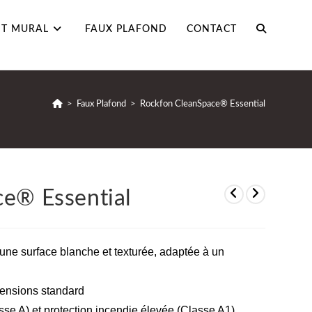
T MURAL
FAUX PLAFOND
CONTACT
>
Faux Plafond
>
Rockfon CleanSpace® Essential
e® Essential
ne surface blanche et texturée, adaptée à un
mensions standard
se A) et protection incendie élevée (Classe A1)