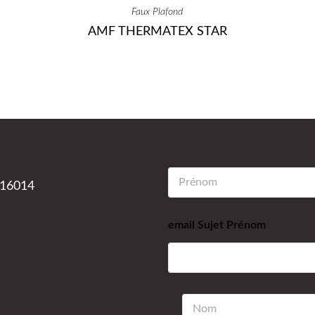
Faux Plafond
AMF THERMATEX STAR
P
a 16014
r
é
n
email Sujet Prénom
o
m
*
N
o