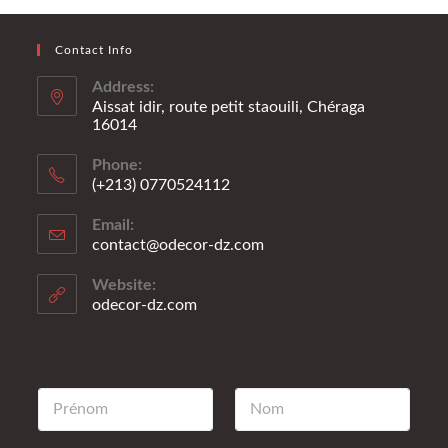
Contact Info
Address:
Aissat idir, route petit staouili, Chéraga
16014
Phone:
(+213) 0770524112
Email:
contact@odecor-dz.com
Website:
odecor-dz.com
P
N
r
o
é
m