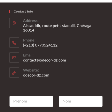
Contact Info
Address:
Aissat idir, route petit staouili, Chéraga
16014
Phone:
(+213) 0770524112
Email:
contact@odecor-dz.com
Website:
odecor-dz.com
P
N
r
o
é
m