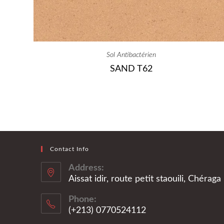
Sol Antibactérien
SAND T62
Contact Info
Address:
Aissat idir, route petit staouili, Chérag
Phone:
(+213) 0770524112