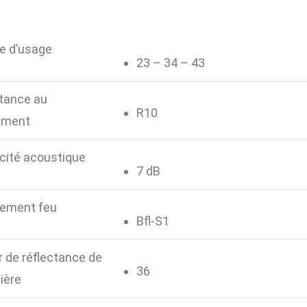
e d’usage
23 – 34 – 43
tance au
R10
ement
acité acoustique
7 dB
ement feu
Bfl-S1
r de réflectance de
36
ière