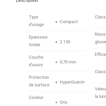
Description
Type
Class
Compact
d’usage
Résis
Epaisseur
2.150
gliss
totale
Effic
Couche
0,70 mm
d’usure
Class
Protection
HyperGuard+
de surface
Valeu
la lum
Couleur
Gris