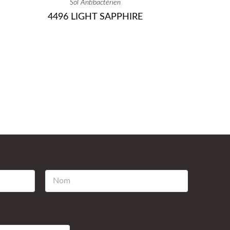
Sol Antibactérien
4496 LIGHT SAPPHIRE
N
o
m
*