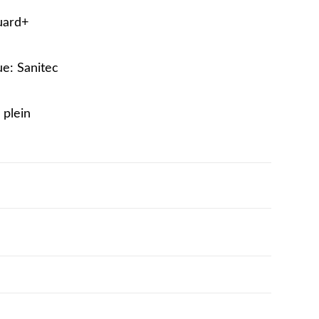
uard+
ue: Sanitec
 plein